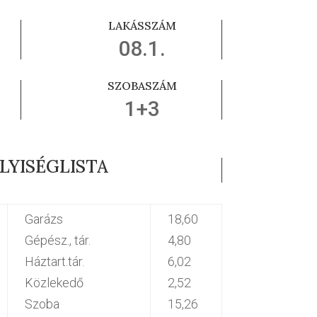
LAKÁSSZÁM
08.1.
SZOBASZÁM
1+3
LYISÉGLISTA
Garázs
18,60
Gépész., tár.
4,80
Háztart.tár.
6,02
Közlekedő
2,52
Szoba
15,26