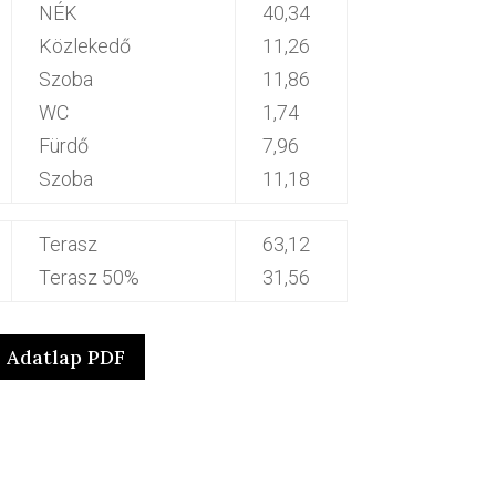
NÉK
40,34
Közlekedő
11,26
Szoba
11,86
WC
1,74
Fürdő
7,96
Szoba
11,18
Terasz
63,12
Terasz 50%
31,56
Adatlap PDF