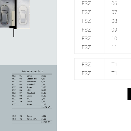
FSZ
06
FSZ
07
FSZ
08
FSZ
09
FSZ
10
FSZ
11
FSZ
T1
FSZ
T1