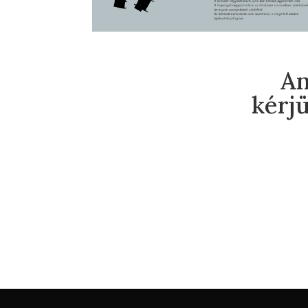
Am
kérjü