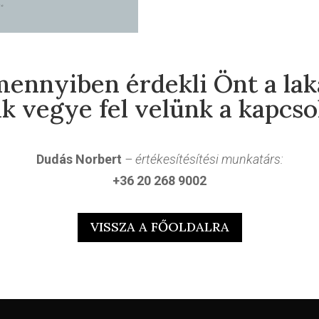
ennyiben érdekli Önt a lak
k vegye fel velünk a kapcso
Dudás Norbert
– értékesítésítési munkatárs:
+36 20 268 9002
VISSZA A FŐOLDALRA