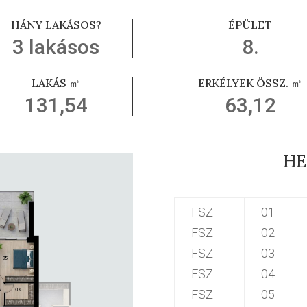
HÁNY LAKÁSOS?
ÉPÜLET
3 lakásos
8.
LAKÁS ㎡
ERKÉLYEK ÖSSZ. ㎡
131,54
63,12
HE
FSZ
01
FSZ
02
FSZ
03
FSZ
04
FSZ
05