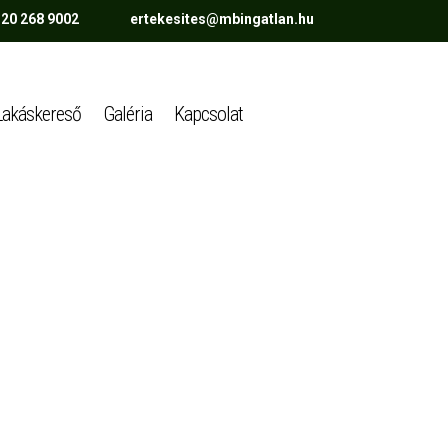
 20 268 9002 ertekesites@mbingatlan.hu
Lakáskereső
Galéria
Kapcsolat