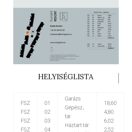
HELYISÉGLISTA
Garázs
FSZ
01
18,60
Gépész.,
FSZ
02
4,80
tár.
FSZ
03
6,02
Háztart.tár.
FSZ
04
2,52