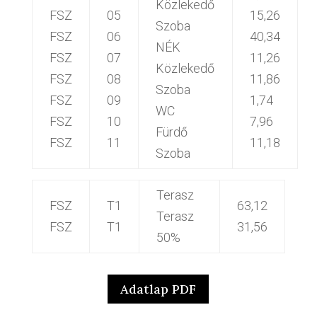
Közlekedő
FSZ
05
15,26
Szoba
FSZ
06
40,34
NÉK
FSZ
07
11,26
Közlekedő
FSZ
08
11,86
Szoba
FSZ
09
1,74
WC
FSZ
10
7,96
Fürdő
FSZ
11
11,18
Szoba
Terasz
FSZ
T1
63,12
Terasz
FSZ
T1
31,56
50%
Adatlap PDF