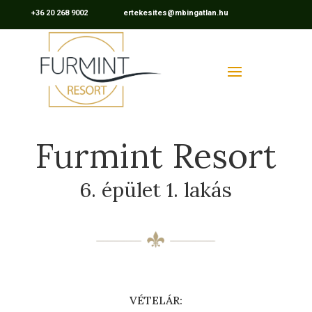
+36 20 268 9002 ertekesites@mbingatlan.hu
Furmint Resort
6. épület 1. lakás
VÉTELÁR: