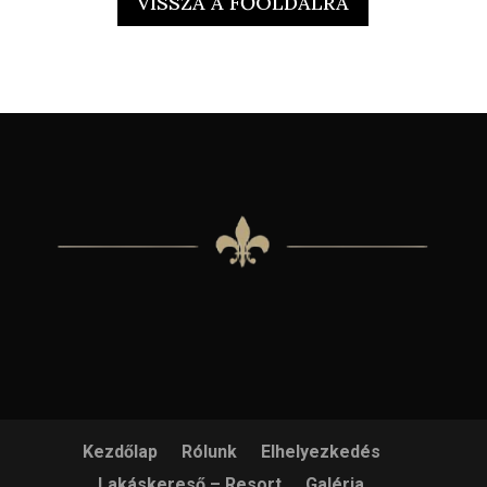
VISSZA A FŐOLDALRA
Kezdőlap
Rólunk
Elhelyezkedés
Lakáskereső – Resort
Galéria