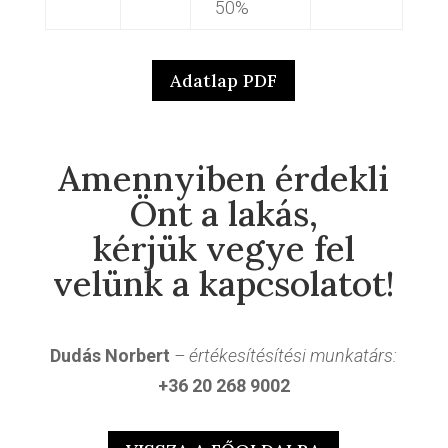
50%
Adatlap PDF
Amennyiben érdekli
Önt a lakás,
kérjük vegye fel
velünk a kapcsolatot!
Dudás Norbert
– értékesítésítési munkatárs:
+36 20 268 9002