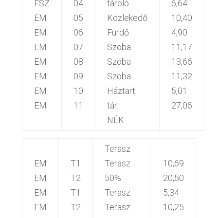
FSZ
04
tároló
6,64
EM
05
Közlekedő
10,40
EM
06
Fürdő
4,90
EM
07
Szoba
11,17
EM
08
Szoba
13,66
EM
09
Szoba
11,32
EM
10
Háztart.
5,01
EM
11
tár.
27,06
NÉK
Terasz
EM
T1
Terasz
10,69
EM
T2
50%
20,50
EM
T1
Terasz
5,34
EM
T2
Terasz
10,25