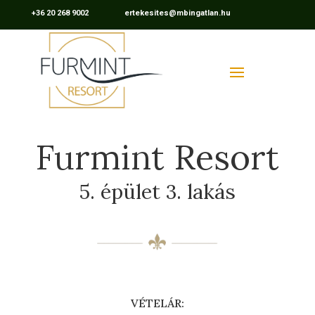
+36 20 268 9002 ertekesites@mbingatlan.hu
Furmint Resort
5. épület 3. lakás
VÉTELÁR: