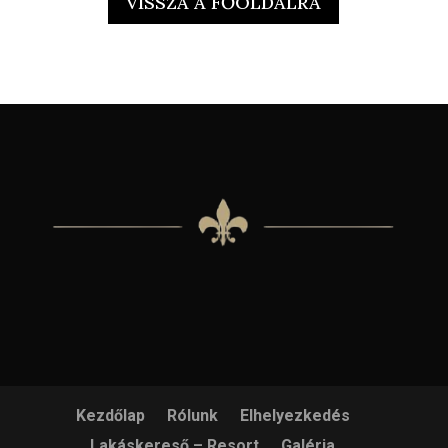
VISSZA A FŐOLDALRA
Kezdőlap
Rólunk
Elhelyezkedés
Lakáskereső – Resort
Galéria