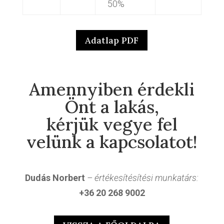
50%
Adatlap PDF
Amennyiben érdekli
Önt a lakás,
kérjük vegye fel
velünk a kapcsolatot!
Dudás Norbert
– értékesítésítési munkatárs:
+36 20 268 9002