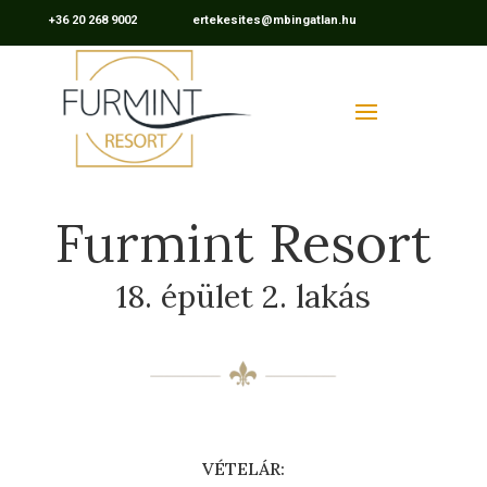
+36 20 268 9002 ertekesites@mbingatlan.hu
Furmint Resort
18. épület 2. lakás
VÉTELÁR: