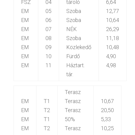
FSZ
04
tároló
6,64
EM
05
Szoba
12,77
EM
06
Szoba
10,64
EM
07
NÉK
26,29
EM
08
Szoba
11,18
EM
09
Közlekedő
10,48
EM
10
Fürdő
4,90
EM
11
Háztart.
4,98
tár.
Terasz
EM
T1
Terasz
10,67
EM
T2
Terasz
20,50
EM
T1
50%
5,33
EM
T2
Terasz
10,25