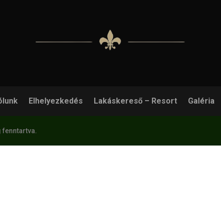
ólunk
Elhelyezkedés
Lakáskereső – Resort
Galéria
 fenntartva.