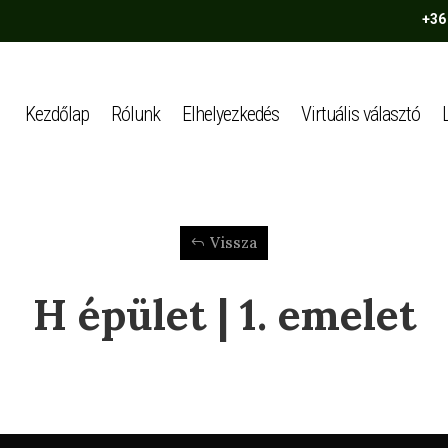
+36
Kezdőlap
Rólunk
Elhelyezkedés
Virtuális választó
Vissza
H épület | 1. emelet