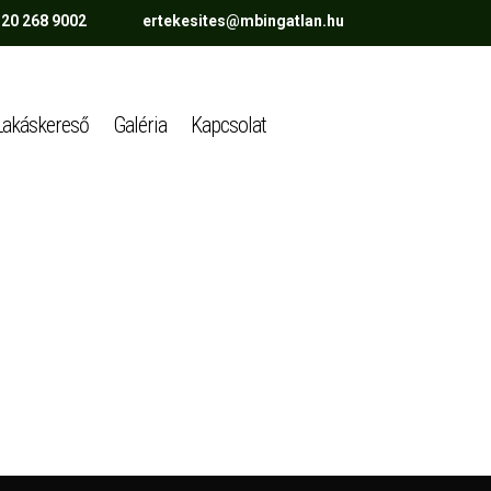
 20 268 9002 ertekesites@mbingatlan.hu
Lakáskereső
Galéria
Kapcsolat