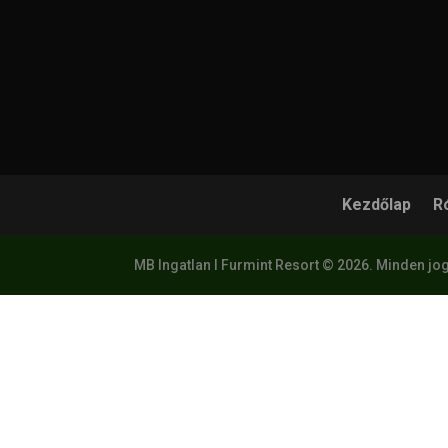
Kezdőlap
R
MB Ingatlan I Furmint Resort © 2026. Minden jog