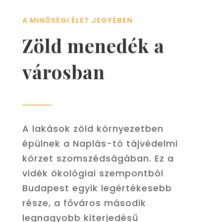
A MINŐSÉGI ÉLET JEGYÉBEN
Zöld menedék a
városban
A lakások zöld környezetben
épülnek a Naplás-tó tájvédelmi
körzet szomszédságában. Ez a
vidék ökológiai szempontból
Budapest egyik legértékesebb
része, a főváros második
legnagyobb kiterjedésű