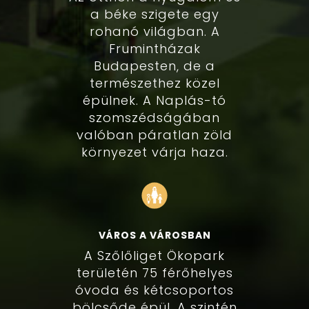
a béke szigete egy
rohanó világban. A
Frumintházak
Budapesten, de a
természethez közel
épülnek. A Naplás-tó
szomszédságában
valóban páratlan zöld
környezet várja haza.
VÁROS A VÁROSBAN
A Szőlőliget Ökopark
területén 75 férőhelyes
óvoda és kétcsoportos
bölcsőde épül. A szintén