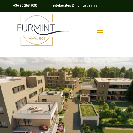
+36 20 268 9002 ertekesites@mbingatlan.hu