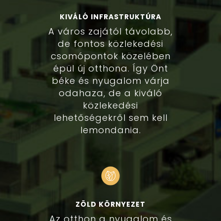
KIVÁLÓ INFRASTRUKTÚRA
A város zajától távolabb,
de fontos közlekedési
csomópontok közelében
épül új otthona. Így Önt
béke és nyugalom várja
odahaza, de a kiváló
közlekedési
lehetőségekről sem kell
lemondania.
ZÖLD KÖRNYEZET
Az otthon a nyugalom és