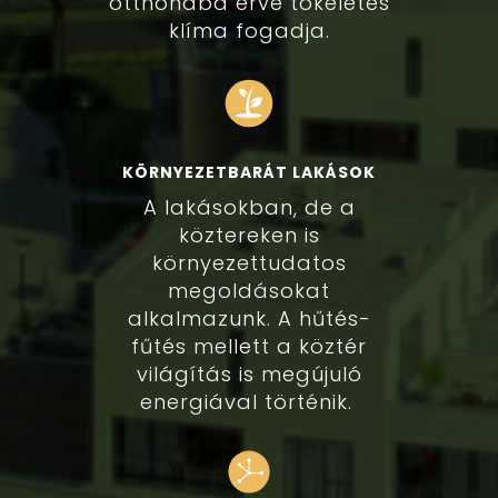
otthonába érve tökéletes
klíma fogadja.
KÖRNYEZETBARÁT LAKÁSOK
A lakásokban, de a
köztereken is
környezettudatos
megoldásokat
alkalmazunk. A hűtés-
fűtés mellett a köztér
világítás is megújuló
energiával történik.