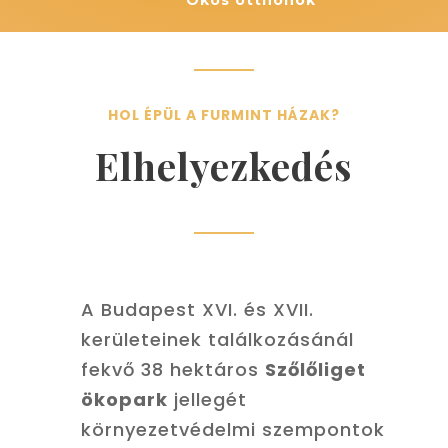
HOL ÉPÜL A FURMINT HÁZAK?
Elhelyezkedés
A Budapest XVI. és XVII.
kerületeinek találkozásánál
fekvő 38 hektáros
Szőlőliget
ökopark
jellegét
környezetvédelmi szempontok