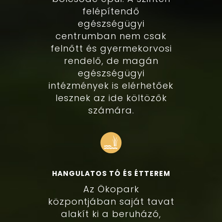
felépítendő
egészségügyi
centrumban nem csak
felnőtt és gyermekorvosi
rendelő, de magán
egészségügyi
intézmények is elérhetőek
lesznek az ide költözők
számára.
HANGULATOS TÓ ÉS ÉTTEREM
Az Ökopark
központjában saját tavat
alakít ki a beruházó,