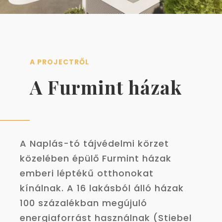
A PROJECTRŐL
A Furmint házak
A Naplás-tó tájvédelmi körzet
közelében épülő Furmint házak
emberi léptékű otthonokat
kínálnak. A 16 lakásból álló házak
100 százalékban megújuló
energiaforrást használnak (Stiebel