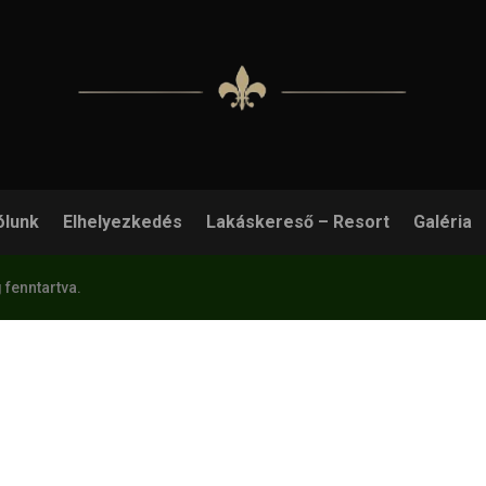
ólunk
Elhelyezkedés
Lakáskereső – Resort
Galéria
 fenntartva.