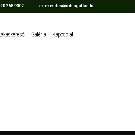
 20 268 9002 ertekesites@mbingatlan.hu
Lakáskereső
Galéria
Kapcsolat