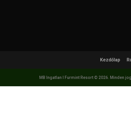
Kezdőlap
R
MB Ingatlan I Furmint Resort © 2026. Minden jog