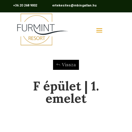
+36 20 268 9002 ertekesites@mbingatlan.hu
Vissza
F épület | 1.
emelet