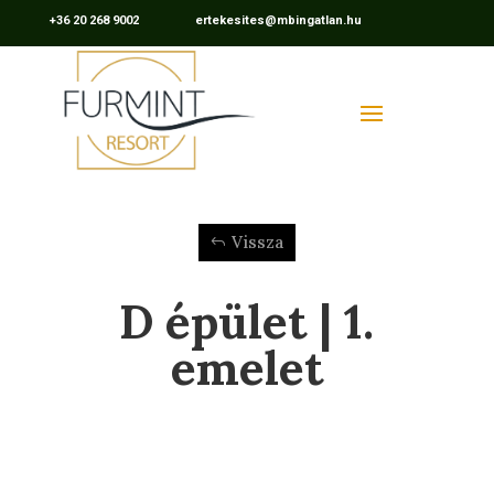
+36 20 268 9002 ertekesites@mbingatlan.hu
Vissza
D épület | 1.
emelet