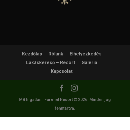
Kezdőlap
Rólunk
Elhelyezkedés
Lakáskereső – Resort
Galéria
Kapcsolat
MB Ingatlan I Furmint Resort © 2026. Minden jog
fenntartva.