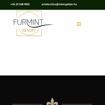
+36 20 268 9002 ertekesites@mbingatlan.hu