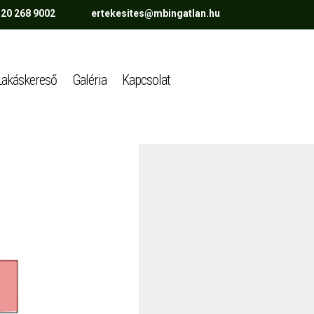
 20 268 9002 ertekesites@mbingatlan.hu
Lakáskereső
Galéria
Kapcsolat