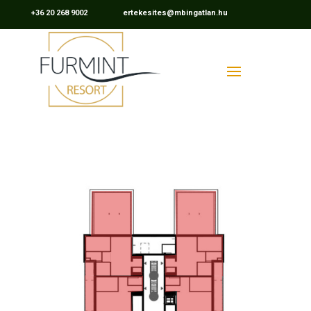
+36 20 268 9002 ertekesites@mbingatlan.hu