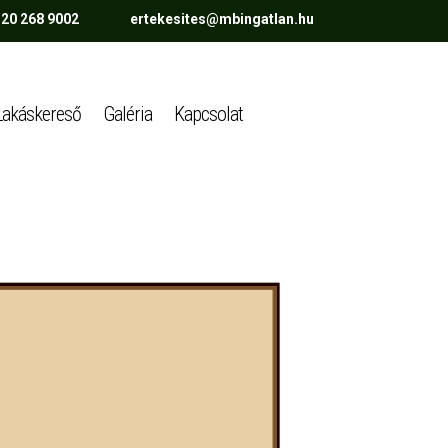
 20 268 9002 ertekesites@mbingatlan.hu
Lakáskereső
Galéria
Kapcsolat