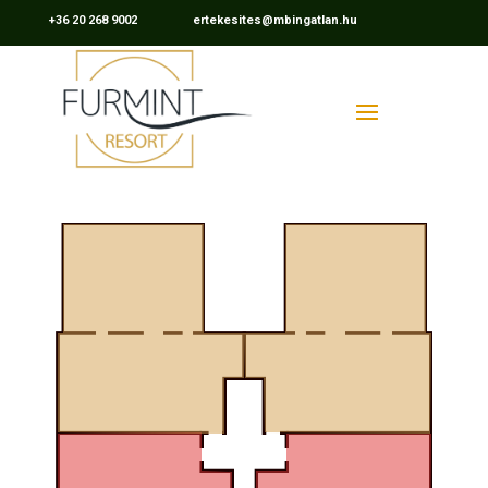
+36 20 268 9002 ertekesites@mbingatlan.hu