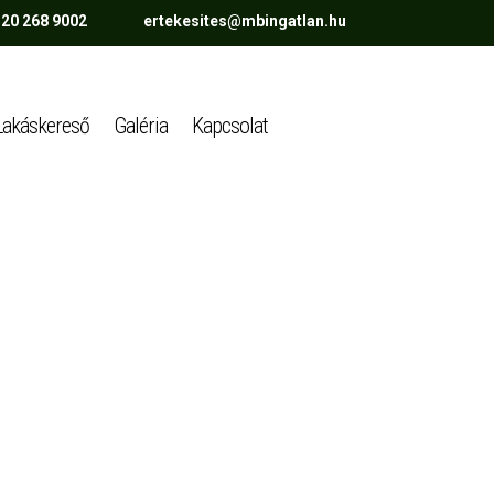
 20 268 9002 ertekesites@mbingatlan.hu
Lakáskereső
Galéria
Kapcsolat