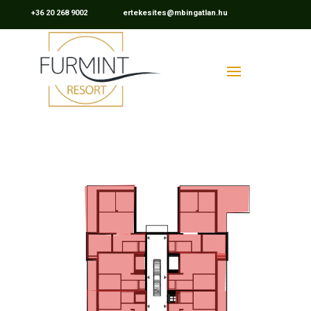
+36 20 268 9002 ertekesites@mbingatlan.hu