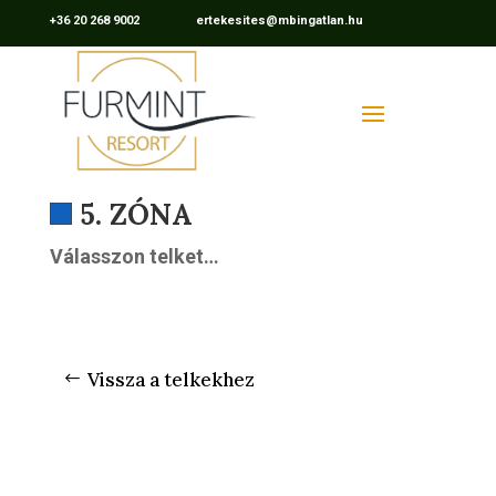
+36 20 268 9002 ertekesites@mbingatlan.hu
5. ZÓNA
Válasszon telket…
Vissza a telkekhez